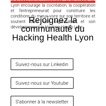
Lyon encourage la cocréation, la coopération
et l’entrepreneuriat pour construire les
conditions du mieux-vivre sur son territoire et
Rejoignez la
soutient dans son organisation et son
communauté du
développement le Hacking Health Lyon.
Hacking Health Lyon
Suivez-nous sur Linkedin
Suivez-nous sur Youtube
S'abonner à la newsletter